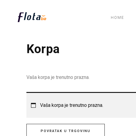
HOME
Korpa
Vaša korpa je trenutno prazna.
Vaša korpa je trenutno prazna.
POVRATAK U TRGOVINU