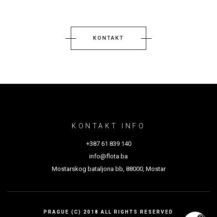
a
w
m
h
c
i
a
a
e
t
i
r
KONTAKT
b
t
l
e
o
e
o
r
k
KONTAKT INFO
+387 61 839 140
info@flota.ba
Mostarskog bataljona bb, 88000, Mostar
PRAGUE (C) 2018 ALL RIGHTS RESERVED