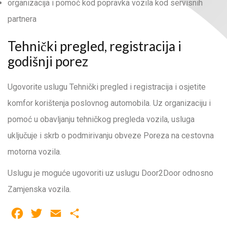
organizacija i pomoć kod popravka vozila kod servisnih
partnera
Tehnički pregled, registracija i
godišnji porez
Ugovorite uslugu Tehnički pregled i registracija i osjetite
komfor korištenja poslovnog automobila. Uz organizaciju i
pomoć u obavljanju tehničkog pregleda vozila, usluga
uključuje i skrb o podmirivanju obveze Poreza na cestovna
motorna vozila.
Uslugu je moguće ugovoriti uz uslugu Door2Door odnosno
Zamjenska vozila.
F
T
E
S