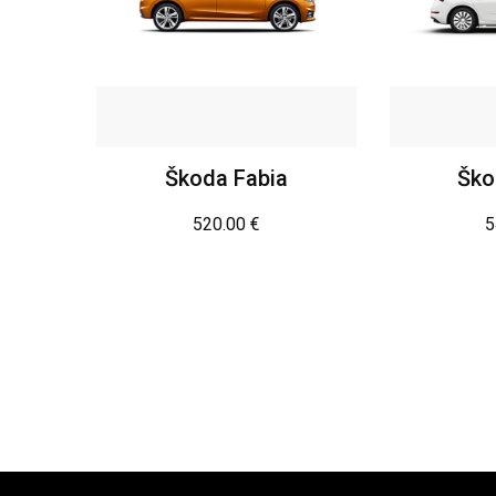
Škoda Fabia
Ško
520.00
€
5