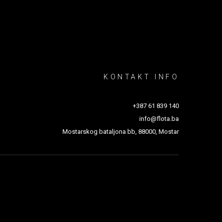
KONTAKT INFO
+387 61 839 140
info@flota.ba
Mostarskog bataljona bb, 88000, Mostar