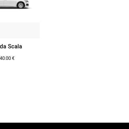
da Scala
40.00
€