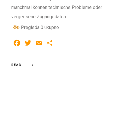
manchmal können technische Probleme oder
vergessene Zugangsdaten
Pregleda 0 ukupno
F
T
E
S
a
w
m
h
c
i
a
a
READ
e
t
i
r
b
t
l
e
o
e
o
r
k