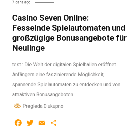
7 dana ago
Casino Seven Online:
Fesselnde Spielautomaten und
großzügige Bonusangebote für
Neulinge
test : Die Welt der digitalen Spielhallen eröffnet
Anfängern eine faszinierende Möglichkeit,
spannende Spielautomaten zu entdecken und von
attraktiven Bonusangeboten
Pregleda 0 ukupno
F
T
E
S
a
w
m
h