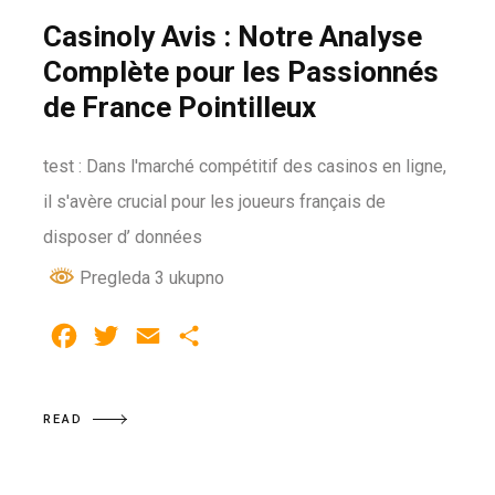
Casinoly Avis : Notre Analyse
Complète pour les Passionnés
de France Pointilleux
test : Dans l'marché compétitif des casinos en ligne,
il s'avère crucial pour les joueurs français de
disposer d’ données
Pregleda 3 ukupno
F
T
E
S
a
w
m
h
c
i
a
a
READ
e
t
i
r
b
t
l
e