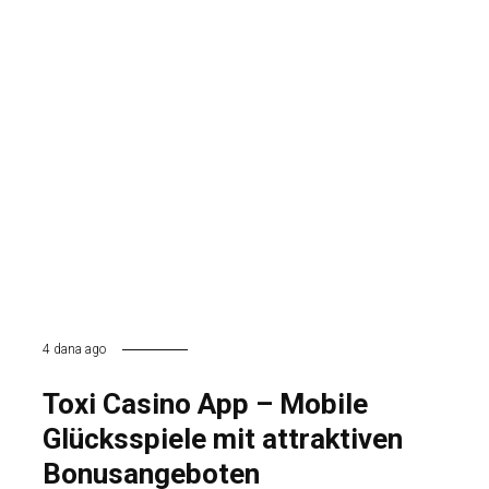
o
e
o
r
k
4 dana ago
Toxi Casino App – Mobile
Glücksspiele mit attraktiven
Bonusangeboten