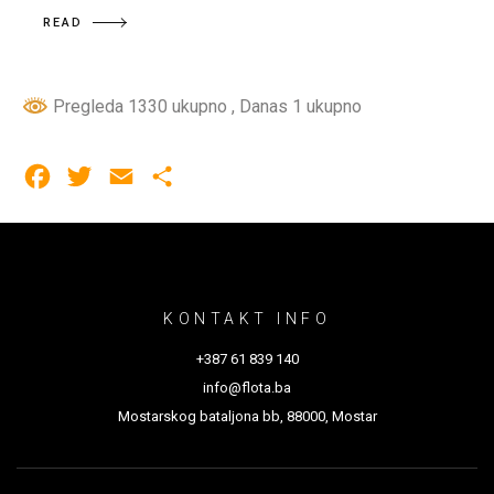
c
i
a
a
READ
e
t
i
r
b
t
l
e
Pregleda 1330 ukupno
, Danas 1 ukupno
o
e
o
r
F
T
E
S
k
a
w
m
h
c
i
a
a
e
t
i
r
b
t
l
e
KONTAKT INFO
o
e
+387 61 839 140
o
r
info@flota.ba
Mostarskog bataljona bb, 88000, Mostar
k