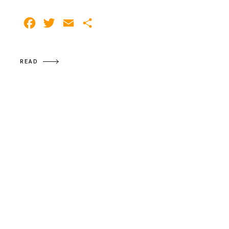
F
T
E
S
a
w
m
h
c
i
a
a
READ
e
t
i
r
b
t
l
e
o
e
o
r
k