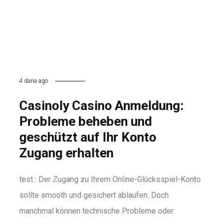
4 dana ago
Casinoly Casino Anmeldung:
Probleme beheben und
geschützt auf Ihr Konto
Zugang erhalten
test : Der Zugang zu Ihrem Online-Glücksspiel-Konto
sollte smooth und gesichert ablaufen. Doch
manchmal können technische Probleme oder