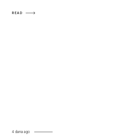
c
i
a
a
READ
e
t
i
r
b
t
l
e
o
e
o
r
k
4 dana ago