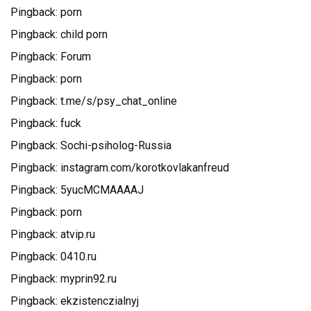
Pingback:
porn
Pingback:
child porn
Pingback:
Forum
Pingback:
porn
Pingback:
t.me/s/psy_chat_online
Pingback:
fuck
Pingback:
Sochi-psiholog-Russia
Pingback:
instagram.com/korotkovlakanfreud
Pingback:
5yucMCMAAAAJ
Pingback:
porn
Pingback:
atvip.ru
Pingback:
0410.ru
Pingback:
myprin92.ru
Pingback:
ekzistenczialnyj