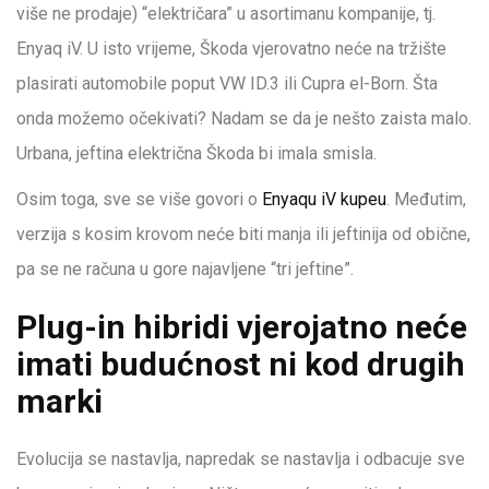
više ne prodaje) “električara” u asortimanu kompanije, tj.
Enyaq iV. U isto vrijeme, Škoda vjerovatno neće na tržište
plasirati automobile poput VW ID.3 ili Cupra el-Born. Šta
onda možemo očekivati? Nadam se da je nešto zaista malo.
Urbana, jeftina električna Škoda bi imala smisla.
Osim toga, sve se više govori o
Enyaqu iV kupeu
. Međutim,
verzija s kosim krovom neće biti manja ili jeftinija od obične,
pa se ne računa u gore najavljene “tri jeftine”.
Plug-in hibridi vjerojatno neće
imati budućnost ni kod drugih
marki
Evolucija se nastavlja, napredak se nastavlja i odbacuje sve