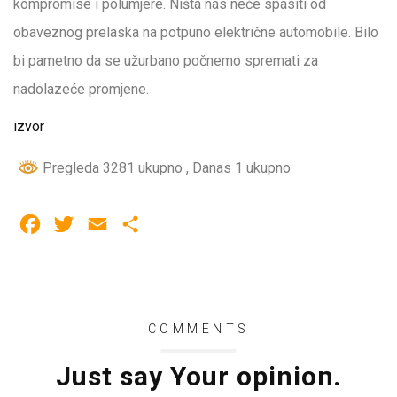
kompromise i polumjere. Ništa nas neće spasiti od
obaveznog prelaska na potpuno električne automobile. Bilo
bi pametno da se užurbano počnemo spremati za
nadolazeće promjene.
izvor
Pregleda 3281 ukupno
, Danas 1 ukupno
F
T
E
S
a
w
m
h
c
i
a
a
e
t
i
r
COMMENTS
b
t
l
e
o
e
Just say Your opinion.
o
r