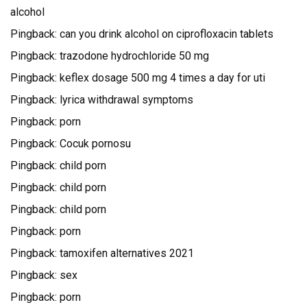
alcohol
Pingback:
can you drink alcohol on ciprofloxacin tablets
Pingback:
trazodone hydrochloride 50 mg
Pingback:
keflex dosage 500 mg 4 times a day for uti
Pingback:
lyrica withdrawal symptoms
Pingback:
porn
Pingback:
Cocuk pornosu
Pingback:
child porn
Pingback:
child porn
Pingback:
child porn
Pingback:
porn
Pingback:
tamoxifen alternatives 2021
Pingback:
sex
Pingback:
porn