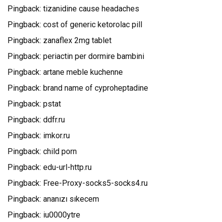
Pingback:
tizanidine cause headaches
Pingback:
cost of generic ketorolac pill
Pingback:
zanaflex 2mg tablet
Pingback:
periactin per dormire bambini
Pingback:
artane meble kuchenne
Pingback:
brand name of cyproheptadine
Pingback:
pstat
Pingback:
ddfr.ru
Pingback:
imkor.ru
Pingback:
child porn
Pingback:
edu-url-http.ru
Pingback:
Free-Proxy-socks5-socks4.ru
Pingback:
ananızı sıkecem
Pingback:
iu0000ytre