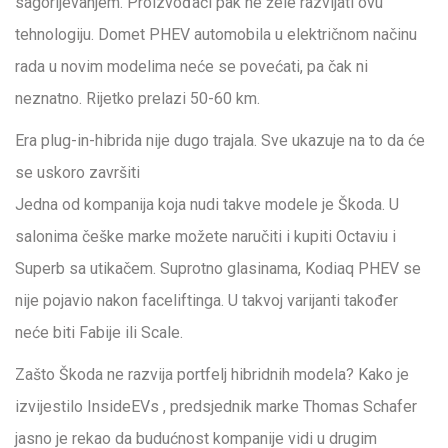
sagorijevanjem. Proizvođači pak ne žele razvijati ovu
tehnologiju. Domet PHEV automobila u električnom načinu
rada u novim modelima neće se povećati, pa čak ni
neznatno. Rijetko prelazi 50-60 km.
Era plug-in-hibrida nije dugo trajala. Sve ukazuje na to da će
se uskoro završiti
Jedna od kompanija koja nudi takve modele je Škoda. U
salonima češke marke možete naručiti i kupiti Octaviu i
Superb sa utikačem. Suprotno glasinama, Kodiaq PHEV se
nije pojavio nakon faceliftinga. U takvoj varijanti također
neće biti Fabije ili Scale.
Zašto Škoda ne razvija portfelj hibridnih modela? Kako je
izvijestilo InsideEVs , predsjednik marke Thomas Schafer
jasno je rekao da budućnost kompanije vidi u drugim