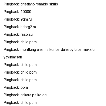
Pingback:
cristiano ronaldo skills
Pingback:
10000
Pingback:
9gm.ru
Pingback:
hdorg2.ru
Pingback:
raso.su
Pingback:
child porn
Pingback:
meritking ananı siker bir daha öyle bir makale
yayınlarsan
Pingback:
child porn
Pingback:
child porn
Pingback:
child porn
Pingback:
porn
Pingback:
ankara psikolog
Pingback:
child porn