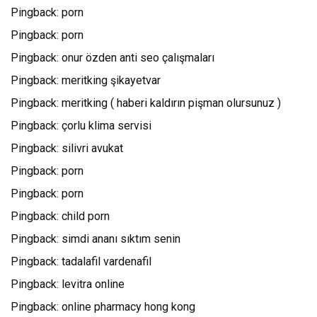
Pingback:
porn
Pingback:
porn
Pingback:
onur özden anti seo çalışmaları
Pingback:
meritking şikayetvar
Pingback:
meritking ( haberi kaldırın pişman olursunuz )
Pingback:
çorlu klima servisi
Pingback:
silivri avukat
Pingback:
porn
Pingback:
porn
Pingback:
child porn
Pingback:
simdi ananı sıktım senin
Pingback:
tadalafil vardenafil
Pingback:
levitra online
Pingback:
online pharmacy hong kong