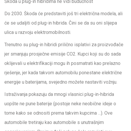
Škoda u plug-in hibridima ne vidi budućnost
Do 2030. Škoda će predstaviti još tri električna modela, ali
će se udaljiti od plug-in hibrida. Čini se da su oni slijepa
ulica u razvoju elektromobilnosti.
Trenutno su plug-in hibridi prilično isplativi za proizvođače
jer smanjuju prosječne emisije CO2. Kupci koji su do sada
oklijevali u elektrifikaciji mogu ih posmatrati kao prelazno
rješenje, jer kada takvom automobilu ponestane električne
energije u baterijama, svejedno možete nastaviti vožnju.
Istraživanja pokazuju da mnogi vlasnici plug-in-hibrida
uopšte ne pune baterije (postoje neke neobične ideje o
tome kako se odnositi prema takvim kupcima …). Ove
automobile tretiraju kao automobile s unutrašnjim