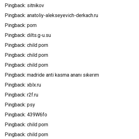
Pingback:
sitnikov
Pingback:
anatoliy-alekseyevich-derkach.ru
Pingback:
porn
Pingback:
dilts.g-u.su
Pingback:
child porn
Pingback:
child porn
Pingback:
child porn
Pingback:
madride anti kasma ananı sıkerım
Pingback:
xblx.ru
Pingback:
r2f.ru
Pingback:
psy
Pingback:
439W6fo
Pingback:
child porn
Pingback:
child porn