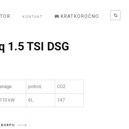
ATOR
KRATKOROČNO
KONTAKT
q 1.5 TSI DSG
snaga
potroš.
CO2
110 kW
6L
147
 KORPU