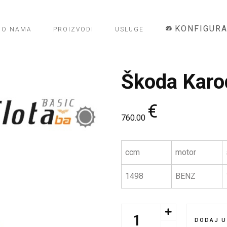
KONFIGUR
O NAMA
PROIZVODI
USLUGE
Škoda Karo
€
760.00
ccm
motor
1498
BENZ
DODAJ U