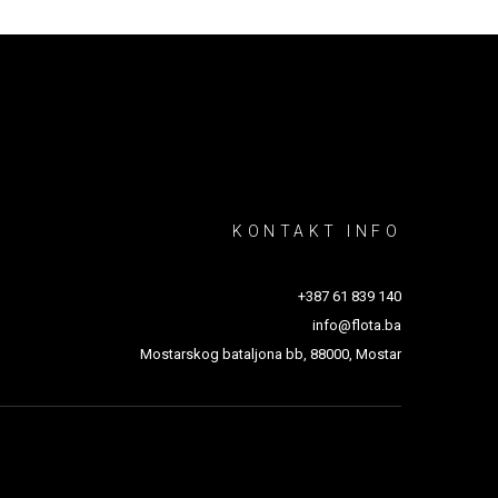
KONTAKT INFO
+387 61 839 140
info@flota.ba
Mostarskog bataljona bb, 88000, Mostar