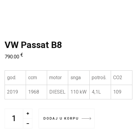
VW Passat B8
€
790.00
god.
ccm
motor
snga
potroš.
CO2
2019
1968
DIESEL
110 kW
4,1L
109
DODAJ U KORPU